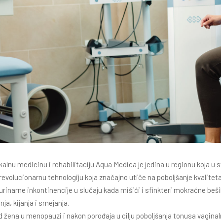
ikalnu medicinu i rehabilitaciju Aqua Medica je jedina u regionu koja u 
 revolucionarnu tehnologiju koja značajno utiče na poboljšanje kvalit
rinarne inkontinencije u slučaju kada mišići i sfinkteri mokraćne bešik
nja, kijanja i smejanja.
d žena u menopauzi i nakon porođaja u cilju poboljšanja tonusa vagin