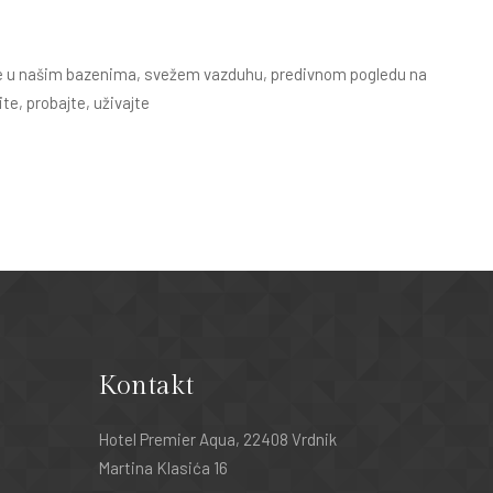
de u našim bazenima, svežem vazduhu, predivnom pogledu na
e, probajte, uživajte
Kontakt
Hotel Premier Aqua, 22408 Vrdnik
Martina Klasića 16