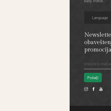
banji Vrdnik.
Newslette
obavešten
promocija
Pošalji