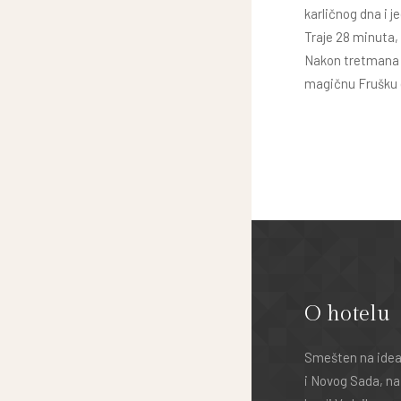
karličnog dna i 
Traje 28 minuta, 
Nakon tretmana 
magičnu Frušku g
O hotelu
Smešten na ideal
i Novog Sada, na