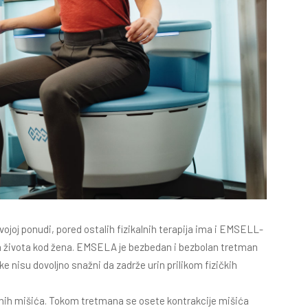
svojoj ponudi, pored ostalih fizikalnih terapija ima i EMSELL-
eta života kod žena. EMSELA je bezbedan i bezbolan tretman
e nisu dovoljno snažni da zadrže urin prilikom fizičkih
alnih mišića. Tokom tretmana se osete kontrakcije mišića