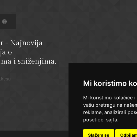
r - Najnovija
ja o
ma i sniženjima.
Mi koristimo ko
Mi koristimo kolačiće i
vašu pretragu na našem 
reklame, analizirali po
posetioci sajta.
Slažem se
Odbija