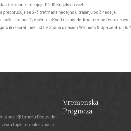
jedan tretman zamenjuje 11.200 Kegelovih vežbi.
a preporučuje se 2-3 tretmana nedeljno u trajanju od 3 nedelje.
u našoj ordinaciji, možete uživati u blagodetima termomineralne vo
oru ili izabrati neki od tretmana u našem Wellness & Spa centru. Dođit
Vremenska
Prognoza
noj poziciji između Beograda
 izvoru tople termalne vode u