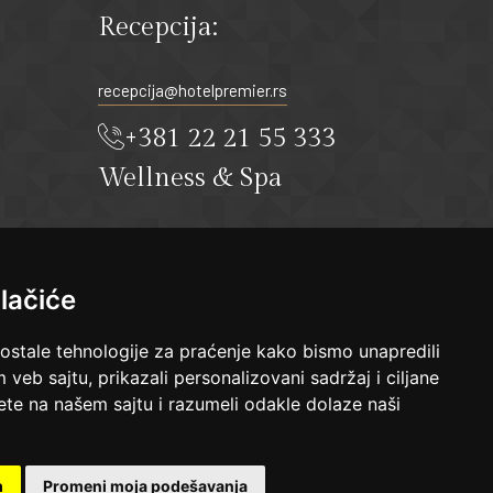
Recepcija:
recepcija@hotelpremier.rs
+381 22 21 55 333
Wellness & Spa
spa@hotelpremier.rs
+381 22 21 55 319
lačiće
 ostale tehnologije za praćenje kako bismo unapredili
veb sajtu, prikazali personalizovani sadržaj i ciljane
sete na našem sajtu i razumeli odakle dolaze naši
m
Promeni moja podešavanja