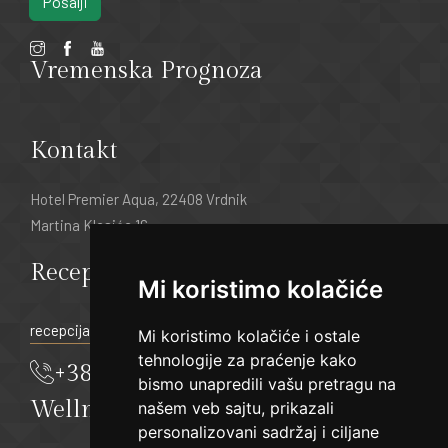
Pošalji
Vremenska Prognoza
Kontakt
Hotel Premier Aqua, 22408 Vrdnik
Martina Klasića 16
Recepcija:
Mi koristimo kolačiće
recepcija@hotelpremier.rs
Mi koristimo kolačiće i ostale
tehnologije za praćenje kako
+381 22 21 55 333
bismo unapredili vašu pretragu na
Wellness & Spa
našem veb sajtu, prikazali
personalizovani sadržaj i ciljane