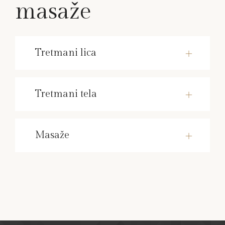
masaže
Tretmani lica
Tretmani tela
Masaže