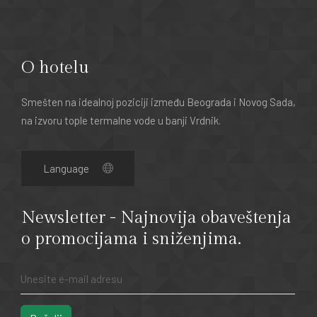
O hotelu
Smešten na idealnoj poziciji između Beograda i Novog Sada,
na izvoru tople termalne vode u banji Vrdnik.
Newsletter - Najnovija obaveštenja
o promocijama i sniženjima.