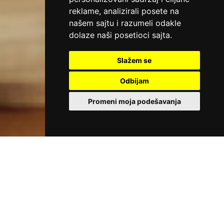
reklame, analizirali posete na
našem sajtu i razumeli odakle
dolaze naši posetioci sajta.
Slažem se
Odbijam
Promeni moja podešavanja
PAKET AKTIVAN ZA PERIOD 01.06-
15.09.2026.