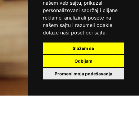
našem veb sajtu, prikazali
personalizovani sadržaj i ciljane
reklame, analizirali posete na
našem sajtu i razumeli odakle
dolaze naši posetioci sajta.
Slažem se
Odbijam
Promeni moja podešavanja
PACKAGE ACTIVE FOR THE PERIOD