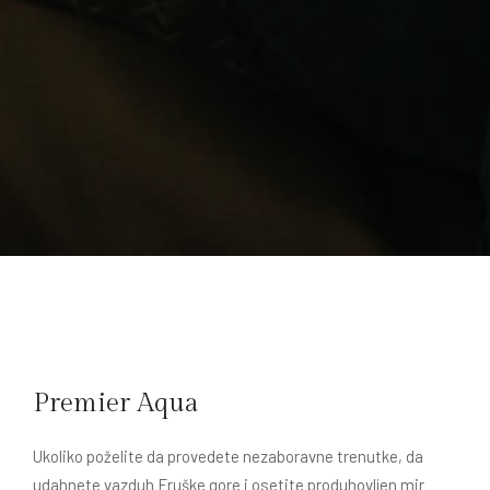
Premier Aqua
Ukoliko poželite da provedete nezaboravne trenutke, da
udahnete vazduh Fruške gore i osetite produhovljen mir