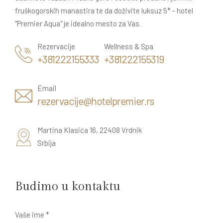
fruškogorskih manastira te da doživite luksuz 5* - hotel
"Premier Aqua" je idealno mesto za Vas.
Rezervacije
Wellness & Spa
+381222155333
+381222155319
Email
rezervacije@hotelpremier.rs
Martina Klasića 16, 22408 Vrdnik
Srbija
Budimo u kontaktu