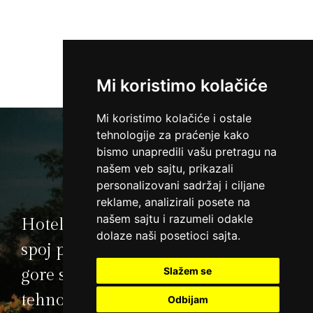
Mi koristimo kolačiće
Mi koristimo kolačiće i ostale
tehnologije za praćenje kako
bismo unapredili vašu pretragu na
našem veb sajtu, prikazali
personalizovani sadržaj i ciljane
reklame, analizirali posete na
našem sajtu i razumeli odakle
Hotel Premier Aqua čini idealan
dolaze naši posetioci sajta.
spoj prirodnih lepota i mira Fruške
Slažem se
gore sa najsavremenijom
tehnologijom i komforom hotela
Odbijam