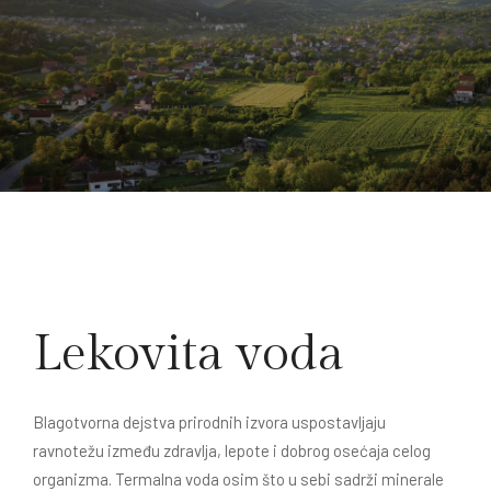
Lekovita voda
Blagotvorna dejstva prirodnih izvora uspostavljaju
ravnotežu između zdravlja, lepote i dobrog osećaja celog
organizma. Termalna voda osim što u sebi sadrži minerale