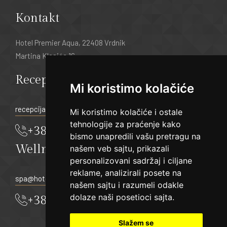
Kontakt
Hotel Premier Aqua, 22408 Vrdnik
Martina Klasića 16
Recepcija:
Mi koristimo kolačiće
recepcija@hotelpremier.rs
Mi koristimo kolačiće i ostale
tehnologije za praćenje kako
+381 22 21 55 333
bismo unapredili vašu pretragu na
Wellness & Spa
našem veb sajtu, prikazali
personalizovani sadržaj i ciljane
reklame, analizirali posete na
spa@hotelpremier.rs
našem sajtu i razumeli odakle
dolaze naši posetioci sajta.
+381 22 21 55 319
Slažem se