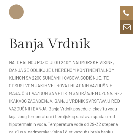
Banja Vrdnik
NA IDEALNOJ POZICIJI OD 240M NADMORSKE VISINE,
BANJA SE ODLIKUJE UMERENOM KONTINENTALNOM
KLIMOM SA 2200 SUNČANIH ČASOVA GODIŠNJE, TE
ODSUSTVOM JAKIH VETROVA I HLADNIH VAZDUŠNIH
MASA. ČIST VAZDUH SA VELIKIM SADRŽAJEM OZONA, BEZ
IKAKVOG ZAGAĐENJA, BANJU VRDNIK SVRSTAVA U RED
VAZDUŠNIH BANJA. Banja Vrdnik poseduje lekovitu vodu
koja zbog temperature i hemijskog sastava spada u red
hipotermalnih voda. Temperatura vode od 29-32 stepena
celzijusa, nadmorska visina i čist vazduh ubraja banju u