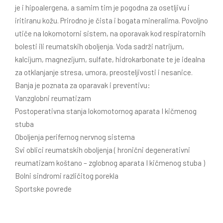
je i hipoalergena, a samim tim je pogodna za osetljivu i
iritiranu kožu. Prirodno je čista i bogata mineralima. Povoljno
utiče na lokomotorni sistem, na oporavak kod respiratornih
bolesti ili reumatskih oboljenja. Voda sadrži natrijum,
kalcijum, magnezijum, sulfate, hidrokarbonate te je idealna
za otklanjanje stresa, umora, preosteljivosti i nesanice.
Banja je poznata za oparavak i preventivu:
Vanzglobni reumatizam
Postoperativna stanja lokomotornog aparata I kičmenog
stuba
Oboljenja perifernog nervnog sistema
Svi oblici reumatskih oboljenja ( hronični degenerativni
reumatizam koštano – zglobnog aparata I kičmenog stuba )
Bolni sindromi različitog porekla
Sportske povrede