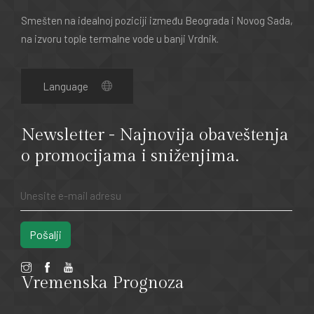
Smešten na idealnoj poziciji između Beograda i Novog Sada,
na izvoru tople termalne vode u banji Vrdnik.
Newsletter - Najnovija obaveštenja
o promocijama i sniženjima.
Pošalji
Vremenska Prognoza