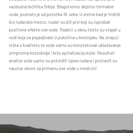
vazdušna lečilišta Srbije. Blagotvorno dejstvo termalne
vode, poznato je od početka 19. veka. U vreme kad je Vrdnik
bio rudarsko mesto, rudari su bili prvi koji su isprobali
pozitivne efekte ove vode. Radeći u oknu često su stajali u
vodi koja se pojavljivala iz pukotina u krečnjaku. Ne znajući
ništa o kvalitetu te vode samo su konstatovali ublažavanje
simptoma kostobolje i bržu epitalizaciju kože. Rezultati
analize vode samo su potvrdili izjave rudara i postavili su
naučne okvire za primenu ove vode u medicini.