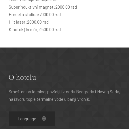
Superinduktivni magnet:2000,00 rsd
Emsella stolica:7000,00 rsd
Hilt laser:2000,00 rsd
Kinetek (15 min):1500,00 rsd
O hotelu
Smešten na idealnoj poziciji između Beograda i Novog Sada,
na izvoru tople termalne vode u banji Vrdnik.