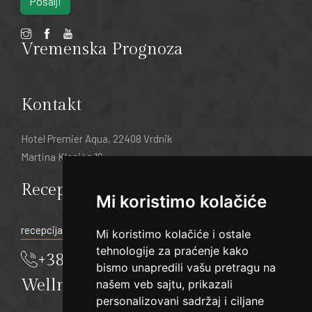
Pošalji
Vremenska Prognoza
Kontakt
Hotel Premier Aqua, 22408 Vrdnik
Martina Klasića 16
Recepcija:
Mi koristimo kolačiće
recepcija@hotelpremier.rs
Mi koristimo kolačiće i ostale
tehnologije za praćenje kako
+381 22 21 55 333
bismo unapredili vašu pretragu na
Wellness & Spa
našem veb sajtu, prikazali
personalizovani sadržaj i ciljane