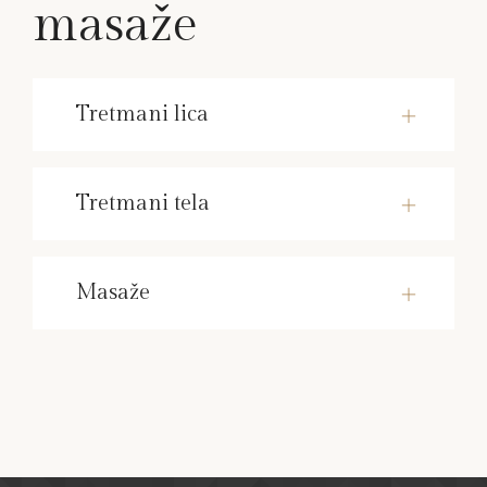
masaže
Tretmani lica
Tretmani tela
Masaže