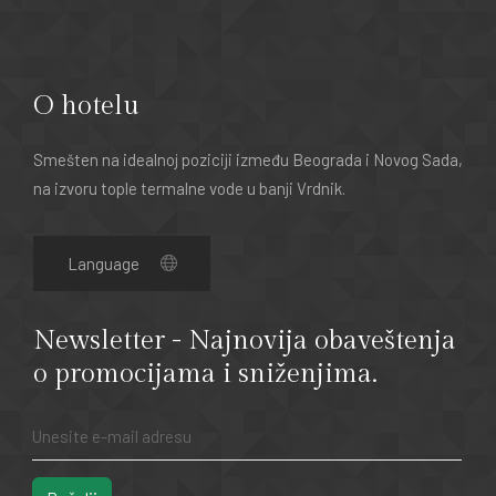
O hotelu
Smešten na idealnoj poziciji između Beograda i Novog Sada,
na izvoru tople termalne vode u banji Vrdnik.
Newsletter - Najnovija obaveštenja
o promocijama i sniženjima.